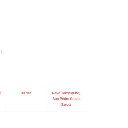
LL
l
30 m2
Nave Tampiquito,
San Pedro Garza
García